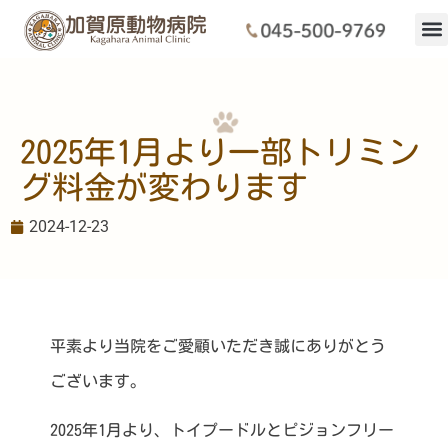
当院に
初めて
ドクタ
診療内
施設・
アクセス・駐車場
トリミング
ホテル
求人
2025年1月より一部トリミン
グ料金が変わります
2024-12-23
平素より当院をご愛顧いただき誠にありがとう
ございます。
2025年1月より、トイプードルとピジョンフリー