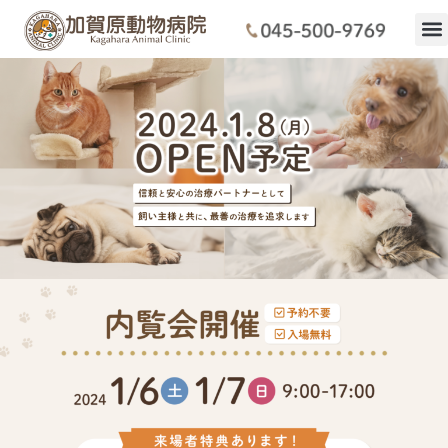
当院に
初めて
ドクタ
診療内
施設・
アクセス・駐車場
トリミング
ホテル
求人